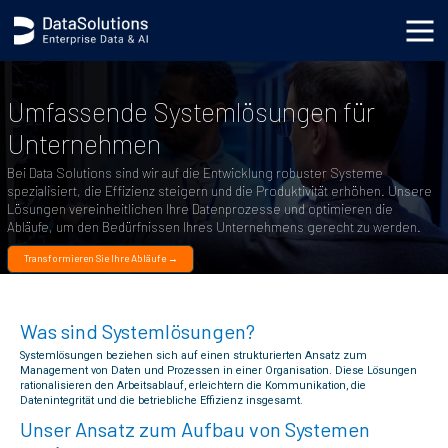
.category_hero_wrapper { background-color: black; background-image: none; } body { background-image:
url('https://s3.datasolutions.com/ellipse.png'); background-position: bottom -90vh right -50vw;
background-repeat: no-repeat; background-size: cover; }
Umfassende Systemlösungen für
Unternehmen
Bei Data Solutions sind wir auf die Entwicklung robuster Systeme
spezialisiert, die Effizienz steigern und die Produktivität erhöhen. Unsere
Lösungen vereinheitlichen Ihre Datenprozesse und optimieren die
Abläufe, um den Bedürfnissen Ihres Unternehmens gerecht zu werden.
Transformieren Sie Ihre Abläufe →
Was sind Systemlösungen?
Systemlösungen beziehen sich auf einen strukturierten Ansatz zum
Management von Daten und Prozessen in einer Organisation. Diese Lösungen
rationalisieren den Arbeitsablauf, erleichtern die Kommunikation, die
Datenintegrität und die betriebliche Effizienz insgesamt.
Unser Ansatz zum Aufbau von Systemen