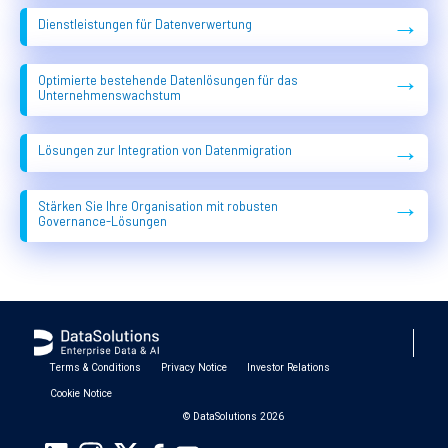
→
Dienstleistungen für Datenverwertung
→
Optimierte bestehende Datenlösungen für das
Unternehmenswachstum
→
Lösungen zur Integration von Datenmigration
→
Stärken Sie Ihre Organisation mit robusten
Governance-Lösungen
Terms & Conditions
Privacy Notice
Investor Relations
Cookie Notice
© DataSolutions 2026