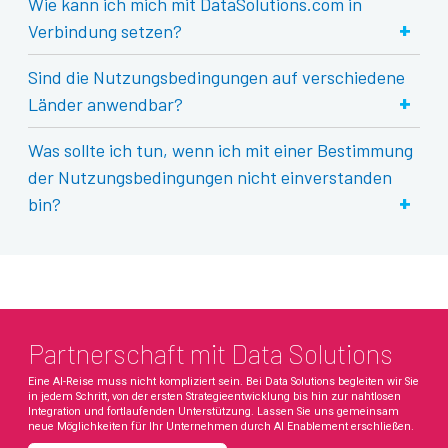
Wie kann ich mich mit DataSolutions.com in
+
Verbindung setzen?
Sind die Nutzungsbedingungen auf verschiedene
+
Länder anwendbar?
Was sollte ich tun, wenn ich mit einer Bestimmung
der Nutzungsbedingungen nicht einverstanden
+
bin?
Partnerschaft mit Data Solutions
Eine AI-Reise muss nicht kompliziert sein. Bei Data Solutions begleiten wir Sie
in jedem Schritt, von der ersten Strategieentwicklung bis hin zur nahtlosen
Integration und fortlaufenden Unterstützung. Lassen Sie uns gemeinsam
neue Möglichkeiten für Ihr Unternehmen durch AI Enablement erschließen.