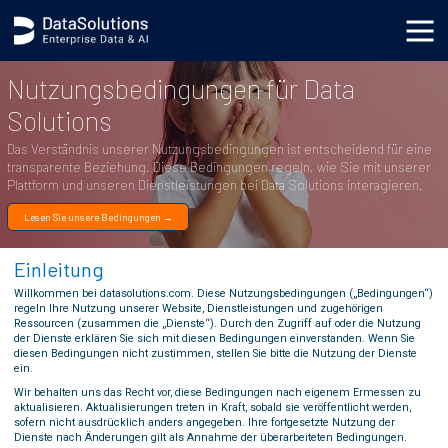
.generic_page_content_wrapper { }
Nutzungsbedingungen für Data
Solutions
Das Verständnis unserer Nutzungsbedingungen ist entscheidend für eine
transparente Beziehung. Diese Bedingungen regeln, wie Sie mit unserer
Plattform und unseren Dienstleistungen bei Data Solutions interagieren.
Lesen Sie unsere Bedingungen →
Einleitung
Willkommen bei datasolutions.com. Diese Nutzungsbedingungen („Bedingungen“)
regeln Ihre Nutzung unserer Website, Dienstleistungen und zugehörigen
Ressourcen (zusammen die „Dienste“). Durch den Zugriff auf oder die Nutzung
der Dienste erklären Sie sich mit diesen Bedingungen einverstanden. Wenn Sie
diesen Bedingungen nicht zustimmen, stellen Sie bitte die Nutzung der Dienste
ein.
Wir behalten uns das Recht vor, diese Bedingungen nach eigenem Ermessen zu
aktualisieren. Aktualisierungen treten in Kraft, sobald sie veröffentlicht werden,
sofern nicht ausdrücklich anders angegeben. Ihre fortgesetzte Nutzung der
Dienste nach Änderungen gilt als Annahme der überarbeiteten Bedingungen.