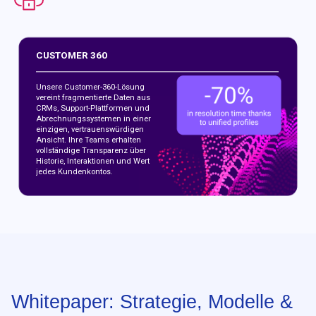
CUSTOMER 360
Unsere Customer-360-Lösung
vereint fragmentierte Daten aus
CRMs, Support-Plattformen und
Abrechnungssystemen in einer
einzigen, vertrauenswürdigen
Ansicht. Ihre Teams erhalten
vollständige Transparenz über
Historie, Interaktionen und Wert
jedes Kundenkontos.
Whitepaper: Strategie, Modelle &