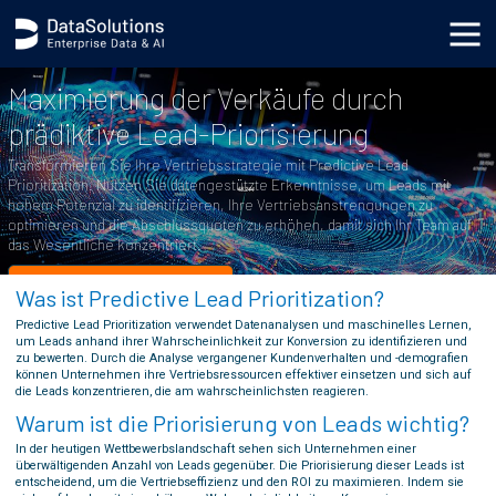
.generic_page_content_wrapper { }
Maximierung der Verkäufe durch
prädiktive Lead-Priorisierung
Transformieren Sie Ihre Vertriebsstrategie mit Predictive Lead
Prioritization. Nutzen Sie datengestützte Erkenntnisse, um Leads mit
hohem Potenzial zu identifizieren, Ihre Vertriebsanstrengungen zu
optimieren und die Abschlussquoten zu erhöhen, damit sich Ihr Team auf
das Wesentliche konzentriert.
Starten Sie mit Prädiktiven Insights →
Was ist Predictive Lead Prioritization?
Predictive Lead Prioritization verwendet Datenanalysen und maschinelles Lernen,
um Leads anhand ihrer Wahrscheinlichkeit zur Konversion zu identifizieren und
zu bewerten. Durch die Analyse vergangener Kundenverhalten und -demografien
können Unternehmen ihre Vertriebsressourcen effektiver einsetzen und sich auf
die Leads konzentrieren, die am wahrscheinlichsten reagieren.
Warum ist die Priorisierung von Leads wichtig?
In der heutigen Wettbewerbslandschaft sehen sich Unternehmen einer
überwältigenden Anzahl von Leads gegenüber. Die Priorisierung dieser Leads ist
entscheidend, um die Vertriebseffizienz und den ROI zu maximieren. Indem sie