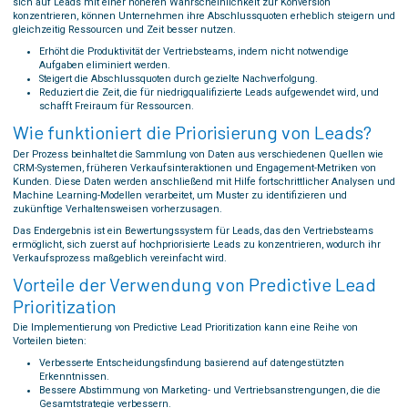
sich auf Leads mit einer höheren Wahrscheinlichkeit zur Konversion
konzentrieren, können Unternehmen ihre Abschlussquoten erheblich steigern und
gleichzeitig Ressourcen und Zeit besser nutzen.
Erhöht die Produktivität der Vertriebsteams, indem nicht notwendige
Aufgaben eliminiert werden.
Steigert die Abschlussquoten durch gezielte Nachverfolgung.
Reduziert die Zeit, die für niedrigqualifizierte Leads aufgewendet wird, und
schafft Freiraum für Ressourcen.
Wie funktioniert die Priorisierung von Leads?
Der Prozess beinhaltet die Sammlung von Daten aus verschiedenen Quellen wie
CRM-Systemen, früheren Verkaufsinteraktionen und Engagement-Metriken von
Kunden. Diese Daten werden anschließend mit Hilfe fortschrittlicher Analysen und
Machine Learning-Modellen verarbeitet, um Muster zu identifizieren und
zukünftige Verhaltensweisen vorherzusagen.
Das Endergebnis ist ein Bewertungssystem für Leads, das den Vertriebsteams
ermöglicht, sich zuerst auf hochpriorisierte Leads zu konzentrieren, wodurch ihr
Verkaufsprozess maßgeblich vereinfacht wird.
Vorteile der Verwendung von Predictive Lead
Prioritization
Die Implementierung von Predictive Lead Prioritization kann eine Reihe von
Vorteilen bieten:
Verbesserte Entscheidungsfindung basierend auf datengestützten
Erkenntnissen.
Bessere Abstimmung von Marketing- und Vertriebsanstrengungen, die die
Gesamtstrategie verbessern.