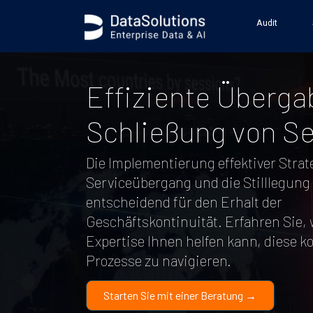
.generic_page_content_wrapper { } .generic_hero_wrapper { backg
Audit
Effiziente Überga
Schließung von Se
Die Implementierung effektiver Strat
Serviceübergang und die Stilllegung 
entscheidend für den Erhalt der
Geschäftskontinuität. Erfahren Sie,
Expertise Ihnen helfen kann, diese 
Prozesse zu navigieren.
Starten Sie mit einer Beratung →