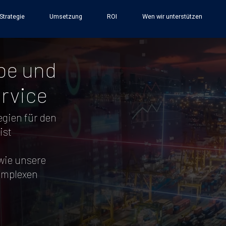
round-color: black; background-image: none; }
Strategie
Umsetzung
ROI
Wen wir unterstützen
be und
rvice
egien für den
ist
 wie unsere
komplexen