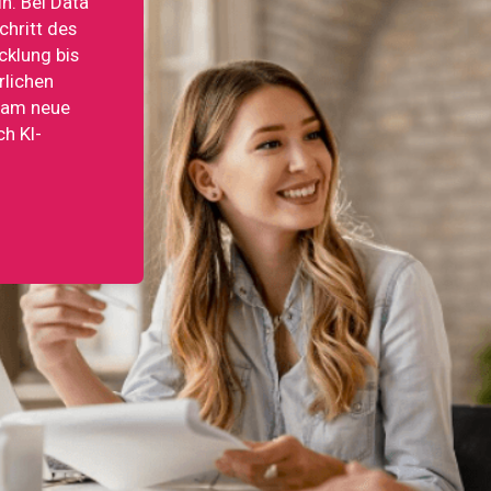
in. Bei Data
chritt des
cklung bis
rlichen
sam neue
h KI-