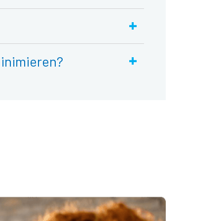
+
+
minimieren?