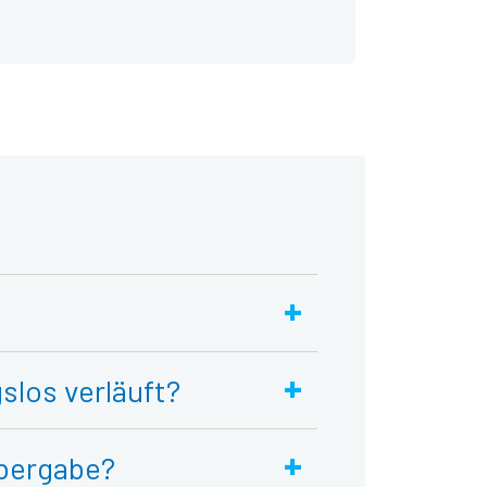
+
+
slos verläuft?
+
übergabe?