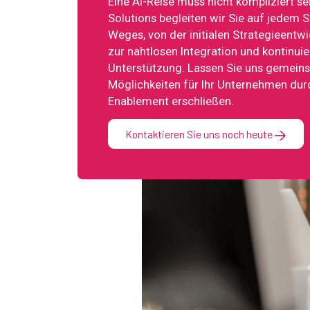
Eine AI-Reise muss nicht kompliziert se
Solutions begleiten wir Sie auf jedem S
Weges, von der initialen Strategieentwi
zur nahtlosen Integration und kontinuie
Unterstützung. Lassen Sie uns gemein
Möglichkeiten für Ihr Unternehmen durc
Enablement erschließen.
Kontaktieren Sie uns noch heute