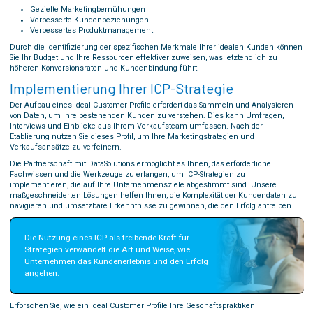
Gezielte Marketingbemühungen
Verbesserte Kundenbeziehungen
Verbessertes Produktmanagement
Durch die Identifizierung der spezifischen Merkmale Ihrer idealen Kunden können
Sie Ihr Budget und Ihre Ressourcen effektiver zuweisen, was letztendlich zu
höheren Konversionsraten und Kundenbindung führt.
Implementierung Ihrer ICP-Strategie
Der Aufbau eines Ideal Customer Profile erfordert das Sammeln und Analysieren
von Daten, um Ihre bestehenden Kunden zu verstehen. Dies kann Umfragen,
Interviews und Einblicke aus Ihrem Verkaufsteam umfassen. Nach der
Etablierung nutzen Sie dieses Profil, um Ihre Marketingstrategien und
Verkaufsansätze zu verfeinern.
Die Partnerschaft mit DataSolutions ermöglicht es Ihnen, das erforderliche
Fachwissen und die Werkzeuge zu erlangen, um ICP-Strategien zu
implementieren, die auf Ihre Unternehmensziele abgestimmt sind. Unsere
maßgeschneiderten Lösungen helfen Ihnen, die Komplexität der Kundendaten zu
navigieren und umsetzbare Erkenntnisse zu gewinnen, die den Erfolg antreiben.
Die Nutzung eines ICP als treibende Kraft für 
Strategien verwandelt die Art und Weise, wie 
Unternehmen das Kundenerlebnis und den Erfolg 
angehen.
Erforschen Sie, wie ein Ideal Customer Profile Ihre Geschäftspraktiken