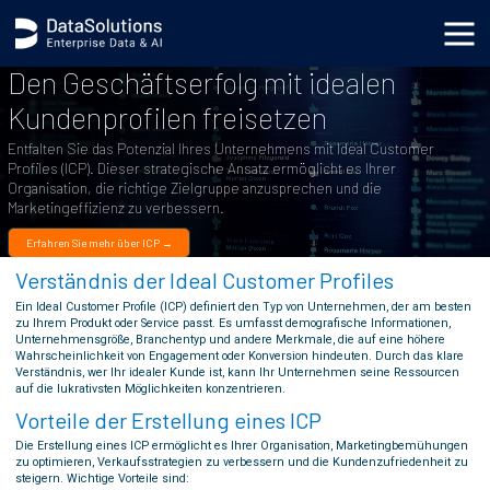
Den Geschäftserfolg mit idealen
Kundenprofilen freisetzen
Entfalten Sie das Potenzial Ihres Unternehmens mit Ideal Customer
Profiles (ICP). Dieser strategische Ansatz ermöglicht es Ihrer
Organisation, die richtige Zielgruppe anzusprechen und die
Marketingeffizienz zu verbessern.
Erfahren Sie mehr über ICP →
Verständnis der Ideal Customer Profiles
Ein Ideal Customer Profile (ICP) definiert den Typ von Unternehmen, der am besten
zu Ihrem Produkt oder Service passt. Es umfasst demografische Informationen,
Unternehmensgröße, Branchentyp und andere Merkmale, die auf eine höhere
Wahrscheinlichkeit von Engagement oder Konversion hindeuten. Durch das klare
Verständnis, wer Ihr idealer Kunde ist, kann Ihr Unternehmen seine Ressourcen
auf die lukrativsten Möglichkeiten konzentrieren.
Vorteile der Erstellung eines ICP
Die Erstellung eines ICP ermöglicht es Ihrer Organisation, Marketingbemühungen
zu optimieren, Verkaufsstrategien zu verbessern und die Kundenzufriedenheit zu
steigern. Wichtige Vorteile sind: