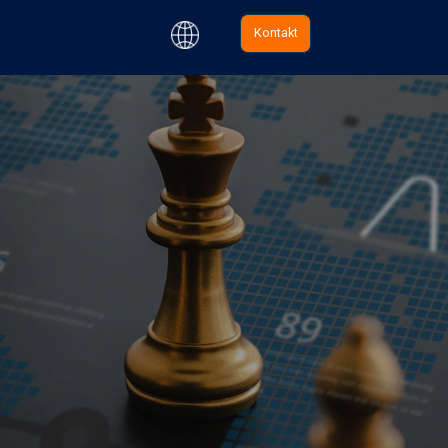
-repeat: no-repeat; background-size: cover; }
Kontakt