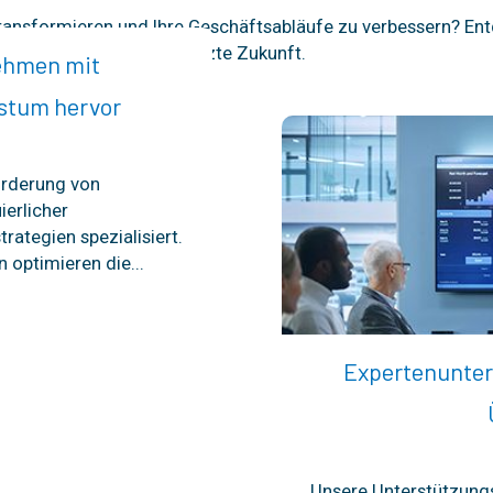
 transformieren und Ihre Geschäftsabläufe zu verbessern? En
nen für eine datengestützte Zukunft.
nehmen mit
stum hervor
Förderung von
erlicher
rategien spezialisiert.
optimieren die...
Expertenunter
Unsere Unterstützung