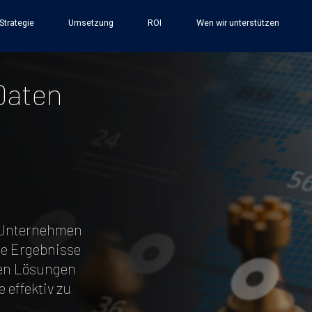
e.png'); background-position: bottom -90vh right -50vw; background
Strategie
Umsetzung
ROI
Wen wir unterstützen
Daten
, Unternehmen
lle Ergebnisse
en Lösungen
 effektiv zu