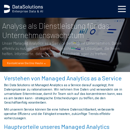
.generic_page_content_wrapper { }
Analyse als Dienstleistung für das
Unternehmenswachstum
Unser Managed Analytics as a Service befähigt Ihr Unternehmen, Daten
effektiv zu nutzen. Wir bieten maßgeschneiderte Lösungen, die Ihnen
helfen, informierte, datengestützte Entscheidungen zu treffen.
Kontaktieren Sie Uns Heute →
Verstehen von Managed Analytics as a Service
Bei Data Solutions ist Managed Analytics as a Service darauf ausgelegt, Ihre
Datenprozesse zu rationalisieren. Wir nehmen Ihre Daten und verwandeln sie in
umsetzbare Erkenntnisse, damit Ihr Team sich auf das konzentrieren kann, was
es am besten kann - strategische Entscheidungen zu treffen, die den
Geschäftserfolg vorantreiben.
Mit unserem Service können Sie eine höhere Datensichtbarkeit, verbesserte
operative Effizienz und die Fähigkeit erwarten, zukünftige Trends effektiv
vorherzusagen.
Hauptvorteile unseres Managed Analytics