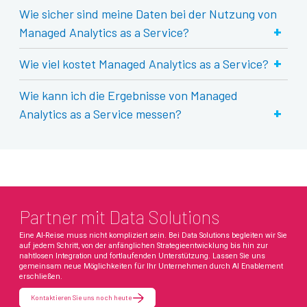
Wie sicher sind meine Daten bei der Nutzung von
+
Managed Analytics as a Service?
+
Wie viel kostet Managed Analytics as a Service?
Wie kann ich die Ergebnisse von Managed
+
Analytics as a Service messen?
Partner mit Data Solutions
Eine AI-Reise muss nicht kompliziert sein. Bei Data Solutions begleiten wir Sie
auf jedem Schritt, von der anfänglichen Strategieentwicklung bis hin zur
nahtlosen Integration und fortlaufenden Unterstützung. Lassen Sie uns
gemeinsam neue Möglichkeiten für Ihr Unternehmen durch AI Enablement
erschließen.
Kontaktieren Sie uns noch heute